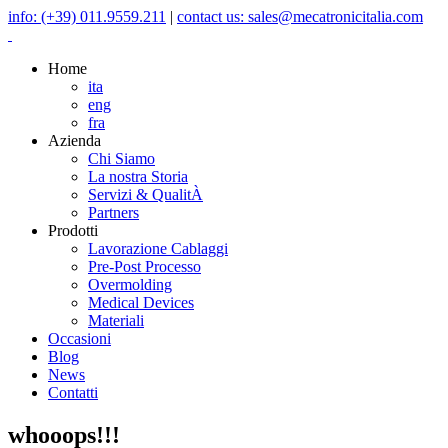
info: (+39) 011.9559.211
|
contact us: sales@mecatronicitalia.com
Home
ita
eng
fra
Azienda
Chi Siamo
La nostra Storia
Servizi & QualitÀ
Partners
Prodotti
Lavorazione Cablaggi
Pre-Post Processo
Overmolding
Medical Devices
Materiali
Occasioni
Blog
News
Contatti
whooops!!!