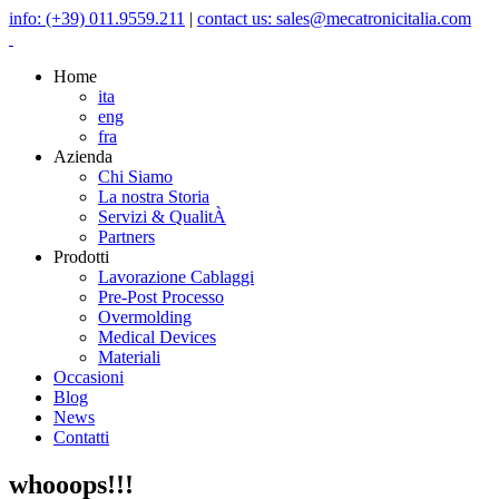
info: (+39) 011.9559.211
|
contact us: sales@mecatronicitalia.com
Home
ita
eng
fra
Azienda
Chi Siamo
La nostra Storia
Servizi & QualitÀ
Partners
Prodotti
Lavorazione Cablaggi
Pre-Post Processo
Overmolding
Medical Devices
Materiali
Occasioni
Blog
News
Contatti
whooops!!!