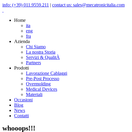
info: (+39) 011.9559.211
|
contact us: sales@mecatronicitalia.com
Home
ita
eng
fra
Azienda
Chi Siamo
La nostra Storia
Servizi & QualitÀ
Partners
Prodotti
Lavorazione Cablaggi
Pre-Post Processo
Overmolding
Medical Devices
Materiali
Occasioni
Blog
News
Contatti
whooops!!!