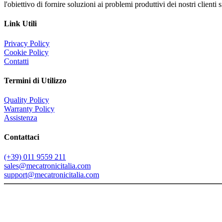
l'obiettivo di fornire soluzioni ai problemi produttivi dei nostri client
Link Utili
Privacy Policy
Cookie Policy
Contatti
Termini di Utilizzo
Quality Policy
Warranty Policy
Assistenza
Contattaci
(+39) 011 9559 211
sales@mecatronicitalia.com
support@mecatronicitalia.com
Copyright 1987-<%=year(Date())%>, Mecatronic s.r.l. - VATn: 052
Testi, foto, grafica, materiali inseriti nel sito non potranno essere pubbl