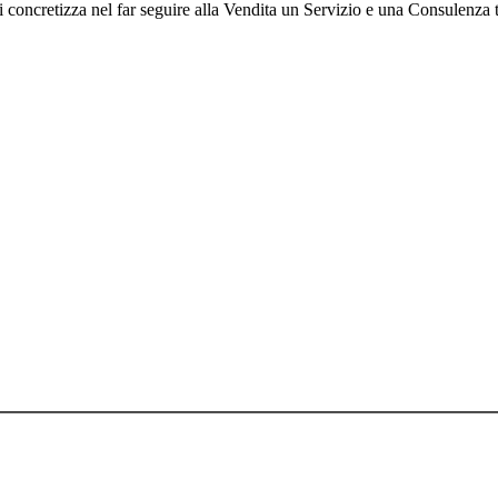
i si concretizza nel far seguire alla Vendita un Servizio e una Consulenza 
72410019
icati, riscritti, commercializzati, distribuiti, radio o videotrasmessi, da p