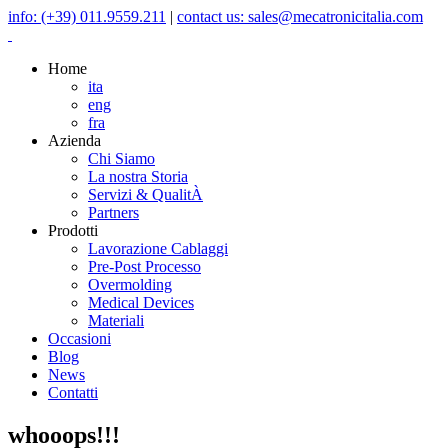
info: (+39) 011.9559.211
|
contact us: sales@mecatronicitalia.com
Home
ita
eng
fra
Azienda
Chi Siamo
La nostra Storia
Servizi & QualitÀ
Partners
Prodotti
Lavorazione Cablaggi
Pre-Post Processo
Overmolding
Medical Devices
Materiali
Occasioni
Blog
News
Contatti
whooops!!!