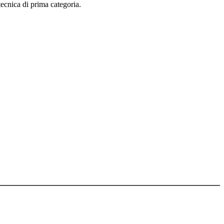
tecnica di prima categoria.
arte degli utenti e dei terzi in genere, in alcun modo e sotto qualsiasi