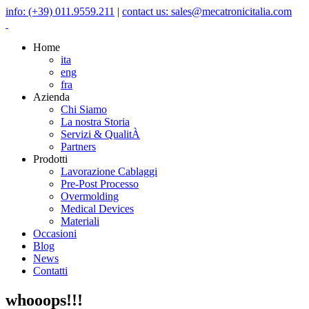
info: (+39) 011.9559.211
|
contact us: sales@mecatronicitalia.com
Home
ita
eng
fra
Azienda
Chi Siamo
La nostra Storia
Servizi & QualitÀ
Partners
Prodotti
Lavorazione Cablaggi
Pre-Post Processo
Overmolding
Medical Devices
Materiali
Occasioni
Blog
News
Contatti
whooops!!!