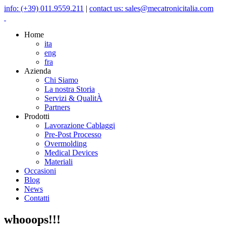
info: (+39) 011.9559.211
|
contact us: sales@mecatronicitalia.com
Home
ita
eng
fra
Azienda
Chi Siamo
La nostra Storia
Servizi & QualitÀ
Partners
Prodotti
Lavorazione Cablaggi
Pre-Post Processo
Overmolding
Medical Devices
Materiali
Occasioni
Blog
News
Contatti
whooops!!!