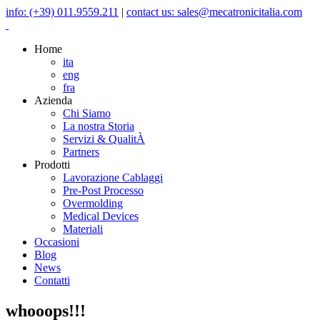
info: (+39) 011.9559.211
|
contact us: sales@mecatronicitalia.com
Home
ita
eng
fra
Azienda
Chi Siamo
La nostra Storia
Servizi & QualitÀ
Partners
Prodotti
Lavorazione Cablaggi
Pre-Post Processo
Overmolding
Medical Devices
Materiali
Occasioni
Blog
News
Contatti
whooops!!!