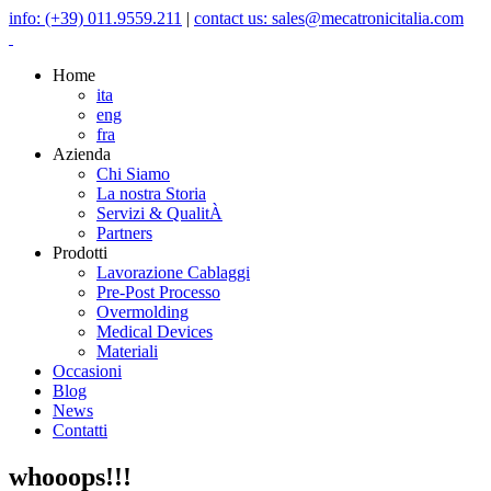
info: (+39) 011.9559.211
|
contact us: sales@mecatronicitalia.com
Home
ita
eng
fra
Azienda
Chi Siamo
La nostra Storia
Servizi & QualitÀ
Partners
Prodotti
Lavorazione Cablaggi
Pre-Post Processo
Overmolding
Medical Devices
Materiali
Occasioni
Blog
News
Contatti
whooops!!!