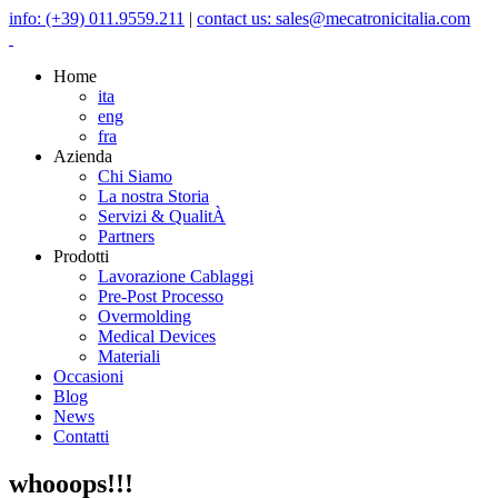
info: (+39) 011.9559.211
|
contact us: sales@mecatronicitalia.com
Home
ita
eng
fra
Azienda
Chi Siamo
La nostra Storia
Servizi & QualitÀ
Partners
Prodotti
Lavorazione Cablaggi
Pre-Post Processo
Overmolding
Medical Devices
Materiali
Occasioni
Blog
News
Contatti
whooops!!!