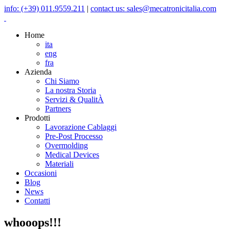
info: (+39) 011.9559.211
|
contact us: sales@mecatronicitalia.com
Home
ita
eng
fra
Azienda
Chi Siamo
La nostra Storia
Servizi & QualitÀ
Partners
Prodotti
Lavorazione Cablaggi
Pre-Post Processo
Overmolding
Medical Devices
Materiali
Occasioni
Blog
News
Contatti
whooops!!!