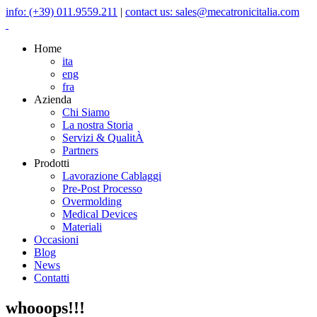
info: (+39) 011.9559.211
|
contact us: sales@mecatronicitalia.com
Home
ita
eng
fra
Azienda
Chi Siamo
La nostra Storia
Servizi & QualitÀ
Partners
Prodotti
Lavorazione Cablaggi
Pre-Post Processo
Overmolding
Medical Devices
Materiali
Occasioni
Blog
News
Contatti
whooops!!!