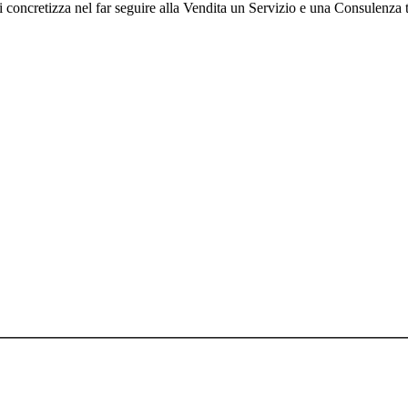
i si concretizza nel far seguire alla Vendita un Servizio e una Consulenza 
72410019
icati, riscritti, commercializzati, distribuiti, radio o videotrasmessi, da p