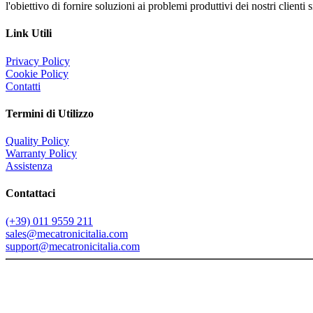
l'obiettivo di fornire soluzioni ai problemi produttivi dei nostri client
Link Utili
Privacy Policy
Cookie Policy
Contatti
Termini di Utilizzo
Quality Policy
Warranty Policy
Assistenza
Contattaci
(+39) 011 9559 211
sales@mecatronicitalia.com
support@mecatronicitalia.com
Copyright 1987-<%=year(Date())%>, Mecatronic s.r.l. - VATn: 052
Testi, foto, grafica, materiali inseriti nel sito non potranno essere pubbl