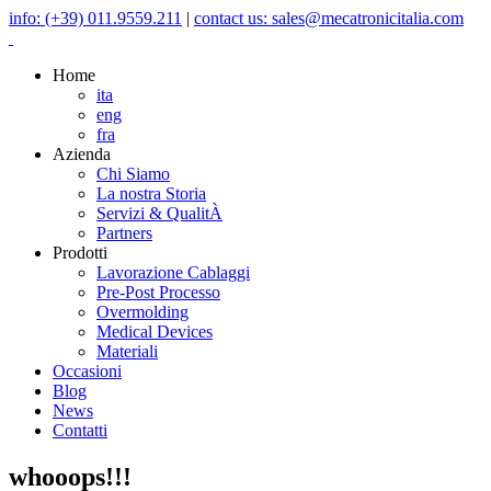
info: (+39) 011.9559.211
|
contact us: sales@mecatronicitalia.com
Home
ita
eng
fra
Azienda
Chi Siamo
La nostra Storia
Servizi & QualitÀ
Partners
Prodotti
Lavorazione Cablaggi
Pre-Post Processo
Overmolding
Medical Devices
Materiali
Occasioni
Blog
News
Contatti
whooops!!!