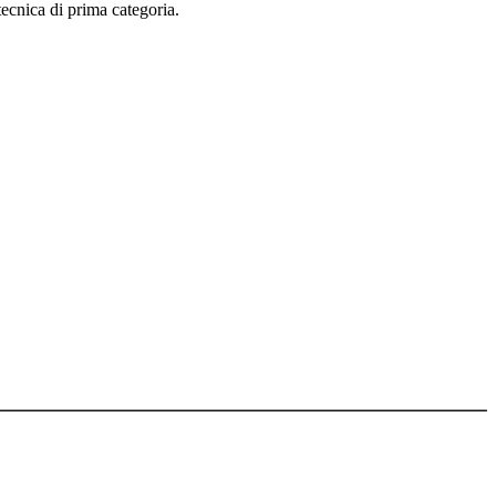
tecnica di prima categoria.
arte degli utenti e dei terzi in genere, in alcun modo e sotto qualsiasi