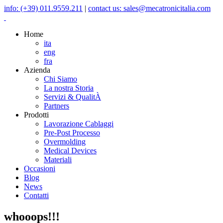
info: (+39) 011.9559.211
|
contact us: sales@mecatronicitalia.com
Home
ita
eng
fra
Azienda
Chi Siamo
La nostra Storia
Servizi & QualitÀ
Partners
Prodotti
Lavorazione Cablaggi
Pre-Post Processo
Overmolding
Medical Devices
Materiali
Occasioni
Blog
News
Contatti
whooops!!!