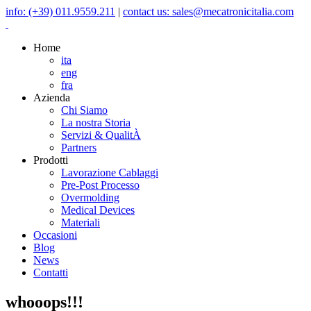
info: (+39) 011.9559.211
|
contact us: sales@mecatronicitalia.com
Home
ita
eng
fra
Azienda
Chi Siamo
La nostra Storia
Servizi & QualitÀ
Partners
Prodotti
Lavorazione Cablaggi
Pre-Post Processo
Overmolding
Medical Devices
Materiali
Occasioni
Blog
News
Contatti
whooops!!!