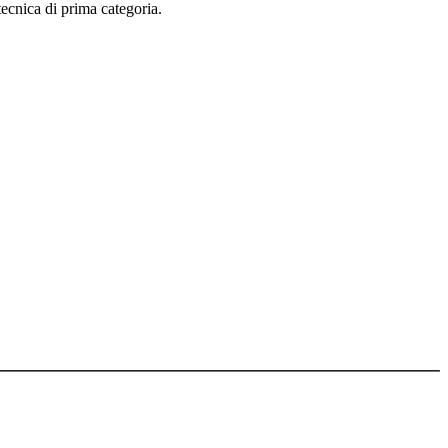
tecnica di prima categoria.
arte degli utenti e dei terzi in genere, in alcun modo e sotto qualsiasi