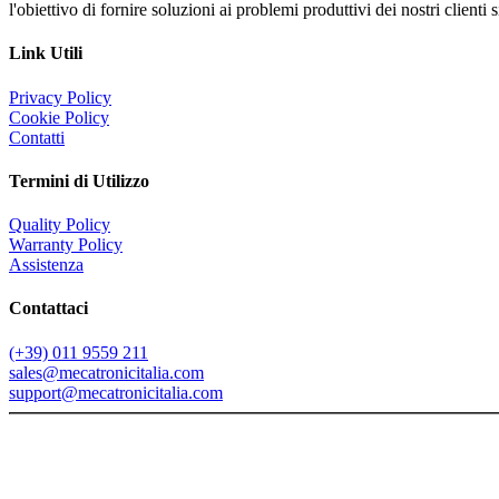
l'obiettivo di fornire soluzioni ai problemi produttivi dei nostri client
Link Utili
Privacy Policy
Cookie Policy
Contatti
Termini di Utilizzo
Quality Policy
Warranty Policy
Assistenza
Contattaci
(+39) 011 9559 211
sales@mecatronicitalia.com
support@mecatronicitalia.com
Copyright 1987-<%=year(Date())%>, Mecatronic s.r.l. - VATn: 052
Testi, foto, grafica, materiali inseriti nel sito non potranno essere pubbl