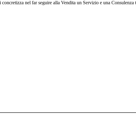
i si concretizza nel far seguire alla Vendita un Servizio e una Consulenza 
72410019
icati, riscritti, commercializzati, distribuiti, radio o videotrasmessi, da p