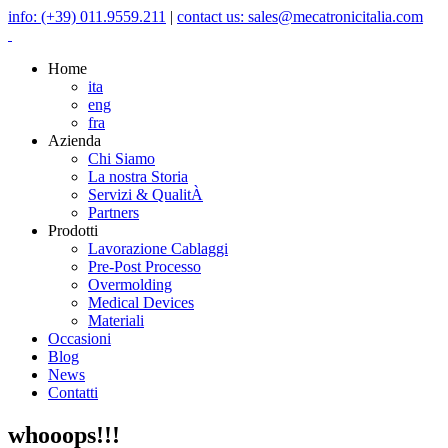
info: (+39) 011.9559.211
|
contact us: sales@mecatronicitalia.com
Home
ita
eng
fra
Azienda
Chi Siamo
La nostra Storia
Servizi & QualitÀ
Partners
Prodotti
Lavorazione Cablaggi
Pre-Post Processo
Overmolding
Medical Devices
Materiali
Occasioni
Blog
News
Contatti
whooops!!!