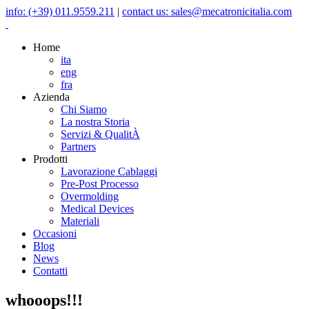
info: (+39) 011.9559.211
|
contact us: sales@mecatronicitalia.com
Home
ita
eng
fra
Azienda
Chi Siamo
La nostra Storia
Servizi & QualitÀ
Partners
Prodotti
Lavorazione Cablaggi
Pre-Post Processo
Overmolding
Medical Devices
Materiali
Occasioni
Blog
News
Contatti
whooops!!!