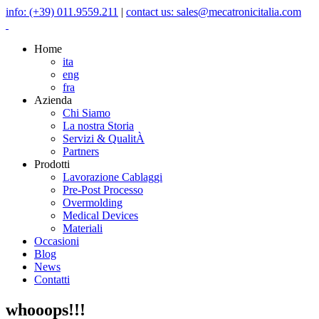
info: (+39) 011.9559.211
|
contact us: sales@mecatronicitalia.com
Home
ita
eng
fra
Azienda
Chi Siamo
La nostra Storia
Servizi & QualitÀ
Partners
Prodotti
Lavorazione Cablaggi
Pre-Post Processo
Overmolding
Medical Devices
Materiali
Occasioni
Blog
News
Contatti
whooops!!!