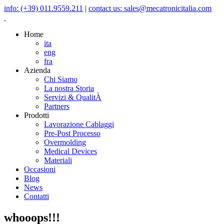
info: (+39) 011.9559.211
|
contact us: sales@mecatronicitalia.com
Home
ita
eng
fra
Azienda
Chi Siamo
La nostra Storia
Servizi & QualitÀ
Partners
Prodotti
Lavorazione Cablaggi
Pre-Post Processo
Overmolding
Medical Devices
Materiali
Occasioni
Blog
News
Contatti
whooops!!!