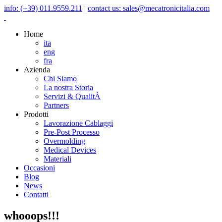
info: (+39) 011.9559.211
|
contact us: sales@mecatronicitalia.com
Home
ita
eng
fra
Azienda
Chi Siamo
La nostra Storia
Servizi & QualitÀ
Partners
Prodotti
Lavorazione Cablaggi
Pre-Post Processo
Overmolding
Medical Devices
Materiali
Occasioni
Blog
News
Contatti
whooops!!!