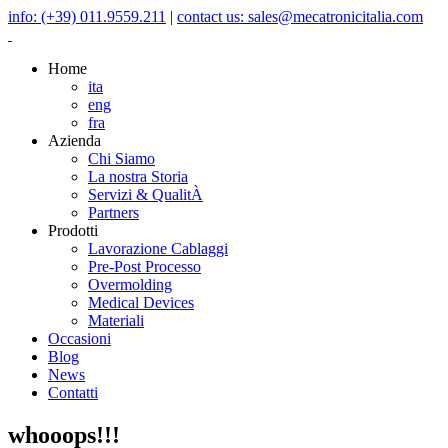
info: (+39) 011.9559.211
|
contact us: sales@mecatronicitalia.com
Home
ita
eng
fra
Azienda
Chi Siamo
La nostra Storia
Servizi & QualitÀ
Partners
Prodotti
Lavorazione Cablaggi
Pre-Post Processo
Overmolding
Medical Devices
Materiali
Occasioni
Blog
News
Contatti
whooops!!!