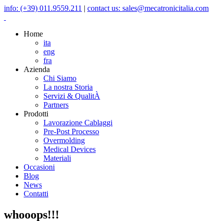
info: (+39) 011.9559.211
|
contact us: sales@mecatronicitalia.com
Home
ita
eng
fra
Azienda
Chi Siamo
La nostra Storia
Servizi & QualitÀ
Partners
Prodotti
Lavorazione Cablaggi
Pre-Post Processo
Overmolding
Medical Devices
Materiali
Occasioni
Blog
News
Contatti
whooops!!!