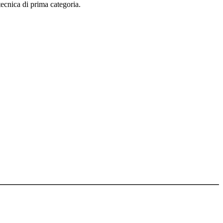
tecnica di prima categoria.
arte degli utenti e dei terzi in genere, in alcun modo e sotto qualsiasi