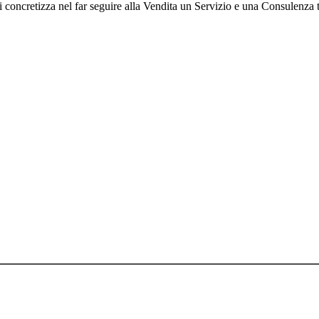
i si concretizza nel far seguire alla Vendita un Servizio e una Consulenza 
72410019
icati, riscritti, commercializzati, distribuiti, radio o videotrasmessi, da p