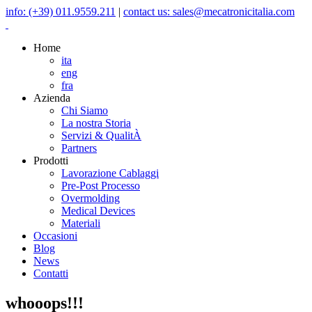
info: (+39) 011.9559.211
|
contact us: sales@mecatronicitalia.com
Home
ita
eng
fra
Azienda
Chi Siamo
La nostra Storia
Servizi & QualitÀ
Partners
Prodotti
Lavorazione Cablaggi
Pre-Post Processo
Overmolding
Medical Devices
Materiali
Occasioni
Blog
News
Contatti
whooops!!!