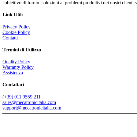
l'obiettivo di fornire soluzioni ai problemi produttivi dei nostri client
Link Utili
Privacy Policy
Cookie Policy
Contatti
Termini di Utilizzo
Quality Policy
Warranty Policy
Assistenza
Contattaci
(+39) 011 9559 211
sales@mecatronicitalia.com
support@mecatronicitalia.com
Copyright 1987-<%=year(Date())%>, Mecatronic s.r.l. - VATn: 052
Testi, foto, grafica, materiali inseriti nel sito non potranno essere pubbl